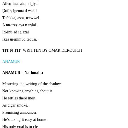
Allen-inu, aha, s ijjyal
Ḍufeγ igenna d wakal.
Tafekka, asra, tεewwel
A nn-treẓ aya n uγlal.
Iḍ-inu ad ig azal
Ikes usemmud tadusi.
TIT N TIT
WRITTEN BY OMAR DEROUICH
ANAMUR
ANAMUR – Nationalist
Mastering the writing of the shadow
Not knowing anything about it
He settles there inert:
As cigar smoke.
Promising announcer.
He’s taking it easy at home
His only goal is to clean