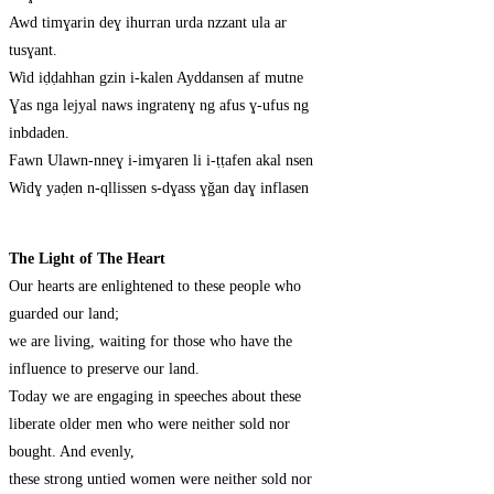
Awd timɣarin deɣ ihurran urda nzzant ula ar
tusɣant.
Wid iḍḍahhan gzin i-kalen Ayddansen af mutne
Ɣas nga lejyal naws ingratenɣ ng afus ɣ-ufus ng
inbdaden.
Fawn Ulawn-nneɣ i-imɣaren li i-ṭṭafen akal nsen
Widɣ yaḍen n-qllissen s-dɣass ɣǧan daɣ inflasen
The Light of The Heart
Our hearts are enlightened to these people who
guarded our land;
we are living, waiting for those who have the
influence to preserve our land.
Today we are engaging in speeches about these
liberate older men who were neither sold nor
bought. And evenly,
these strong untied women were neither sold nor