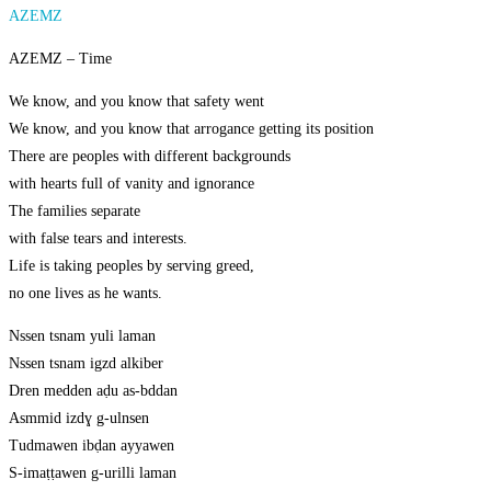
AZEMZ
AZEMZ – Time
We know, and you know that safety went
We know, and you know that arrogance getting its position
There are peoples with different backgrounds
with hearts full of vanity and ignorance
The families separate
with false tears and interests.
Life is taking peoples by serving greed,
no one lives as he wants.
Nssen tsnam yuli laman
Nssen tsnam igzd alkiber
Dren medden aḍu as-bddan
Asmmid izdɣ g-ulnsen
Tudmawen ibḍan ayyawen
S-imaṭṭawen g-urilli laman