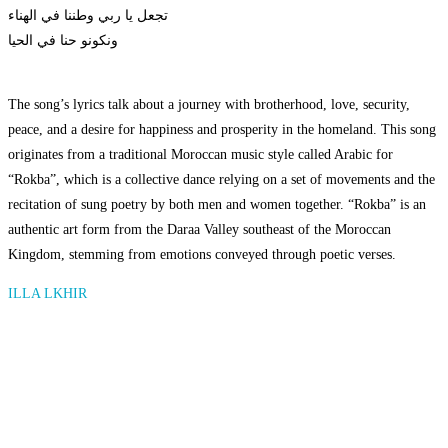
تجعل يا ربي وطننا في الهناء
ونكونو حنا في الحيا
The song’s lyrics talk about a journey with brotherhood, love, security,
peace, and a desire for happiness and prosperity in the homeland. This song
originates from a traditional Moroccan music style called Arabic for
“Rokba”, which is a collective dance relying on a set of movements and the
recitation of sung poetry by both men and women together. “Rokba” is an
authentic art form from the Daraa Valley southeast of the Moroccan
Kingdom, stemming from emotions conveyed through poetic verses.
ILLA LKHIR
Bismillahi ar ki yader kiwan
Ḥorma ilahi snmi lyam
Adur yaf umhsad maytini-ya,
illa lkhir, illa lkhir, illa lkhir,
Sndoddi snḏuq a-sid ljid
Ansɣ ismg ula tawaya