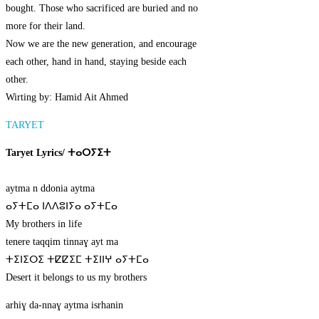
bought. Those who sacrificed are buried and no
more for their land.
Now we are the new generation, and encourage
each other, hand in hand, staying beside each
other.
Wirting by: Hamid Ait Ahmed
TARYET
Taryet Lyrics/
ⵜⴰⵔⵢⵉⵜ
aytma n ddonia aytma
ⴰⵢⵜⵎⴰ ⵏⴷⴷⵓⵏⵢⴰ ⴰⵢⵜⵎⴰ
My brothers in life
tenere taqqim tinnaɣ ayt ma
ⵜⵉⵏⵉⵔⵉ ⵜⵇⵇⵉⵎ ⵜⵉⵏⵏⵖ ⴰⵢⵜⵎⴰ
Desert it belongs to us my brothers
arhiɣ da-nnaɣ aytma isrhanin