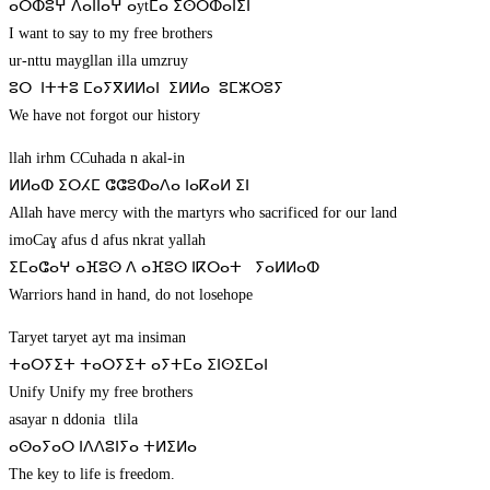
ⴰⵔⵀⵓⵖ ⴷⴰⵏⵏⴰⵖ ⴰytⵎⴰ ⵉⵙⵔⵀⴰⵏⵉⵏ
I want to say to my free brothers
ur-nttu maygllan illa umzruy
ⵓⵔ ⵏⵜⵜⵓ ⵎⴰⵢⴳⵍⵍⴰⵏ ⵉⵍⵍⴰ ⵓⵎⵣⵔⵓⵢ
We have not forgot our history
llah irhm CCuhada n akal-in
ⵍⵍⴰⵀ ⵉⵔⵃⵎ ⵛⵛⵓⵀⴰⴷⴰ ⵏⴰⴽⴰⵍ ⵉⵏ
Allah have mercy with the martyrs who sacrificed for our land
imoCaɣ afus d afus nkrat yallah
ⵉⵎⴰⵛⴰⵖ ⴰⴼⵓⵙ ⴷ ⴰⴼⵓⵙ ⵏⴽⵔⴰⵜ ⵢⴰⵍⵍⴰⵀ
Warriors hand in hand, do not losehope
Taryet taryet ayt ma insiman
ⵜⴰⵔⵢⵉⵜ ⵜⴰⵔⵢⵉⵜ ⴰⵢⵜⵎⴰ ⵉⵏⵙⵉⵎⴰⵏ
Unify Unify my free brothers
asayar n ddonia tlila
ⴰⵙⴰⵢⴰⵔ ⵏⴷⴷⵓⵏⵢⴰ ⵜⵍⵉⵍⴰ
The key to life is freedom.