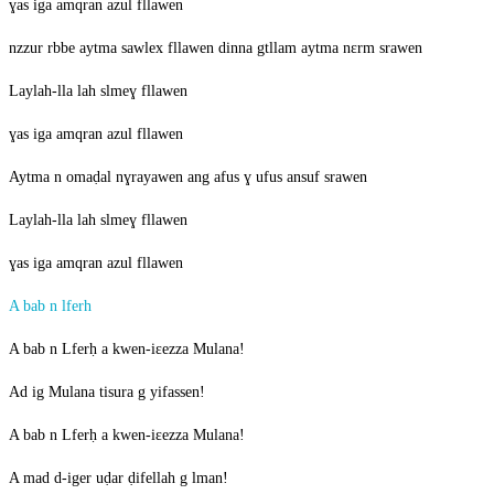
ɣas iga amqran azul fllawen
nzzur rbbe aytma sawlex fllawen dinna gtllam aytma nɛrm srawen
Laylah-lla lah slmeɣ fllawen
ɣas iga amqran azul fllawen
Aytma n omaḍal nɣrayawen ang afus ɣ ufus ansuf srawen
Laylah-lla lah slmeɣ fllawen
ɣas iga amqran azul fllawen
A bab n lferh
A bab n Lferḥ a kwen-iɛezza Mulana!
Ad ig Mulana tisura g yifassen!
A bab n Lferḥ a kwen-iɛezza Mulana!
A mad d-iger uḍar ḍifellah g lman!