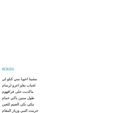
but I was born to speak what is real and true.
you cherish the darkness, like bats.
However, I will live free as a falcon.
I hate life without freedom.
We refuse to bend.
We will follow the path traced by our ancestors.
This lives deep in our hearts.
Wake up, it’s time to fight to exist.
ROKBA
مشينا اخويا مني كتلو لي
لحباب بغاو اعرو لرسام
ماكدبت على فراقهوم
طول سنين باكي خمام
نبكي بكي الضيم للعين
حرمت النبي وزيار المقام