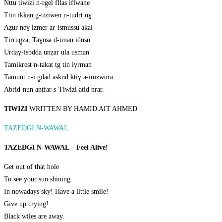
Nttu tiwizi n-rg̱el fllas iflwane
Ttin ikkan g-tiziwen n-tudrt nɣ
Aẓur neɣ izmer ar-ismussu akal
Tirrug̱za, Taɣnsa d-iman idusn
Urdaɣ-isbdda unẓar ula usman
Tamikrest n-takat tg tin iɣrman
Tamunt n-i g̱ḍad asknd ktiɣ a-imzwura
Abrid-nun anṭfar s-Tiwizi atid nrar.
TIWIZI
WRITTEN BY HAMID AIT AHMED
TAZEDGI N-WAWAL
TAZEDGI N-WAWAL – Feel Alive!
Get out of that hole
To see your sun shining
In nowadays sky! Have a little smile!
Give up crying!
Black wiles are away.