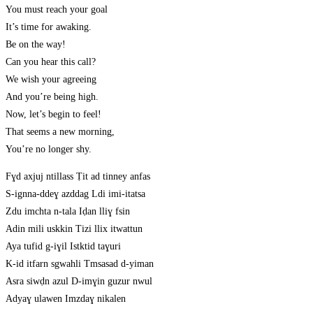
You must reach your goal
It’s time for awaking.
Be on the way!
Can you hear this call?
We wish your agreeing
And you’re being high.
Now, let’s begin to feel!
That seems a new morning,
You’re no longer shy.
Fɣd axjuj ntillass Ṭit ad tinney anfas
S-ignna-ddeɣ azddag Ldi imi-itatsa
Zdu imchta n-tala Iḍan lliɣ fsin
Adin mili uskkin Tizi llix itwattun
Aya tufid g-iɣil Istktid taɣuri
K-id itfarn sgwahli Tmsasad d-yiman
Asra siwḍn azul D-imɣin guzur nwul
Adyaɣ ulawen Imzdaɣ nikalen