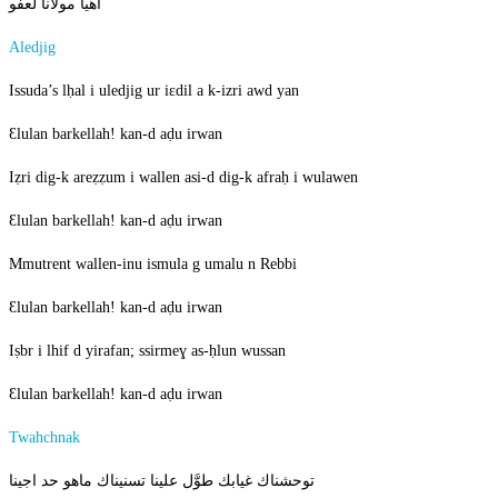
اهيا مولانا لعفو
Aledjig
Issuda’s lḥal i uledjig ur iɛdil a k-izri awd yan
Ɛlulan barkellah! kan-d aḍu irwan
Iẓri dig-k areẓẓum i wallen asi-d dig-k afraḥ i wulawen
Ɛlulan barkellah! kan-d aḍu irwan
Mmutrent wallen-inu ismula g umalu n Rebbi
Ɛlulan barkellah! kan-d aḍu irwan
Iṣbr i lhif d yirafan; ssirmeɣ as-ḥlun wussan
Ɛlulan barkellah! kan-d aḍu irwan
Twahchnak
توحشناك غيابك طوَّل علينا تسنيناك ماهو حد اجينا