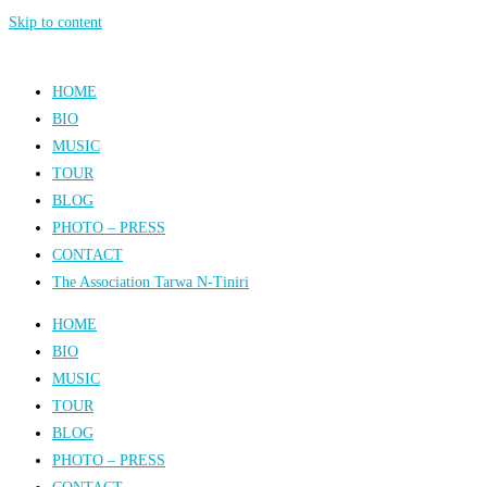
Skip to content
HOME
BIO
MUSIC
TOUR
BLOG
PHOTO – PRESS
CONTACT
The Association Tarwa N-Tiniri
HOME
BIO
MUSIC
TOUR
BLOG
PHOTO – PRESS