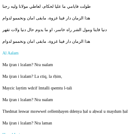
طولت فايامي ما عليا لحكام، لعاطي مولانا وليه رجنا
هذا الزمان دار فينا غزوة، مابقى امان ونخممو لدوام
دنيا فايتا ومول الشر راه خاسر، او ما يدوم حال دنيا ولات تقهر
هذا الزمان دار فينا غزوة، مابقى امان ونخممو لدوام
Al Aalam
Ma ijran i lɛalam? Nra ssalam
Ma ijran i lɛalam? La ɛtiq, la rḥim,
Mayɛic laytim wdɛif lmtalli qsemtu l-tali
Ma ijran i lɛalam? Nra ssalam
Thedmat leswar mɛewwel ɛellemḥayen ddenya ḥal u aḥwal u maydum ḥal
Ma ijran i lɛalam? Nra laman