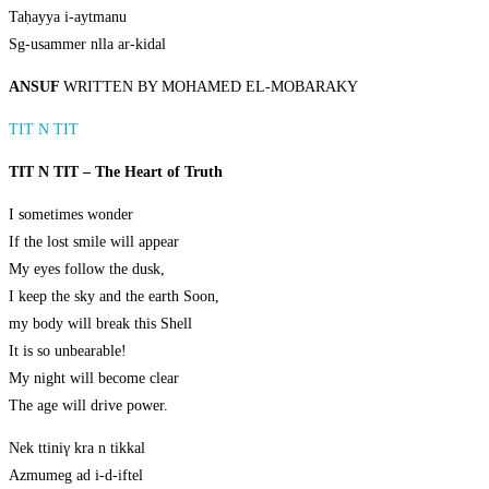
Taḥayya i-aytmanu
Sg-usammer nlla ar-kidal
ANSUF
WRITTEN BY MOHAMED EL-MOBARAKY
TIT N TIT
TIT N TIT – The Heart of Truth
I sometimes wonder
If the lost smile will appear
My eyes follow the dusk,
I keep the sky and the earth Soon,
my body will break this Shell
It is so unbearable!
My night will become clear
The age will drive power.
Nek ttiniγ kra n tikkal
Azmumeg ad i-d-iftel