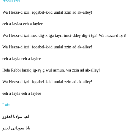
Hzzad Izri
Wa Hezza-d iẓri! iqqabel-k-id umlal zzin ad ak-alleɣ!
eeh a laylaa eeh a laylee
Wa Hezza-d iẓri mec dig-k tga tayri imci-ddeɣ dig-i tga! Wa hezza-d iẓri!
Wa Hezza-d iẓri! iqqabel-k-id umlal zzin ad ak-alleɣ!
eeh a layla eeh a laylee
Ibḍa Rebbi larziq ig-aɣ g wul asmun, wa zzin ad ak-alleɣ!
Wa Hezza-d iẓri! iqqabel-k-id umlal zzin ad ak-alleɣ!
eeh a layla eeh a laylee
Lafu
اهيا مولانا لعفوو
بابا سوداني لعفو