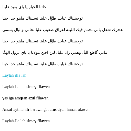
جاتنا الخبار يا باي بعيد علينا
توحشناك غيابك طوَّل علينا تسنيناك ماهو حد اجينا
هجرك شغل بالي نخمم فيك الليلة لفراق صعيب عليا نحاني والبال يستنى
توحشناك غيابك طوَّل علينا تسنيناك ماهو حد اجينا
ماني گاطع اليأ، وهمي زاد عليا، لين احن مولانا يا باي تزول الهمَّا
توحشناك غيابك طوَّل علينا تسنيناك ماهو حد اجينا
Laylah illa lah
Laylah-lla lah slmeɣ fllawen
ɣas iga amqran azul fllawen
Ansuf aytma nfrh srawn gat afus dyan hnnan ulawen
Laylah-lla lah slmeɣ fllawen