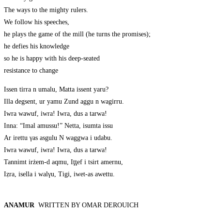
The ways to the mighty rulers.
We follow his speeches,
he plays the game of the mill (he turns the promises);
he defies his knowledge
so he is happy with his deep-seated
resistance to change
Issen tirra n umalu, Matta issent yaru?
Illa degsent, ur yamu Zund aggu n wagirru.
Iwra wawuf, iwra! Iwra, dus a tarwa!
Inna: “Imal amussu!” Netta, isumta issu
Ar irettu γas asgulu N waggwa i udabu.
Iwra wawuf, iwra! Iwra, dus a tarwa!
Tannimt irżem-d aqmu, Iţţef i tsirt amernu,
Iẓra, isella i walγu, Tigi, iwet-as awettu.
ANAMUR
WRITTEN BY OMAR DEROUICH