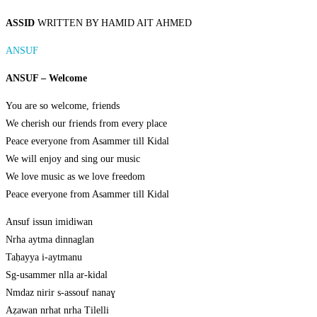
ASSID
WRITTEN BY HAMID AIT AHMED
ANSUF
ANSUF – Welcome
You are so welcome, friends
We cherish our friends from every place
Peace everyone from Asammer till Kidal
We will enjoy and sing our music
We love music as we love freedom
Peace everyone from Asammer till Kidal
Ansuf issun imidiwan
Nrha aytma dinnaglan
Taḥayya i-aytmanu
Sg-usammer nlla ar-kidal
Nmdaz nirir s-assouf nanaɣ
Aẓawan nrhat nrha Tilelli