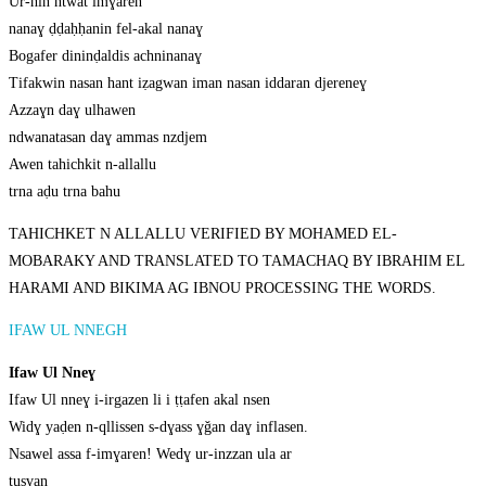
Ur-hin ntwat imɣaren
nanaɣ ḍḍaḥḥanin fel-akal nanaɣ
Bogafer dininḍaldis achninanaɣ
Tifakwin nasan hant iẓagwan iman nasan iddaran djereneɣ
Azzaɣn daɣ ulhawen
ndwanatasan daɣ ammas nzdjem
Awen tahichkit n-allallu
trna aḍu trna bahu
TAHICHKET N ALLALLU VERIFIED BY MOHAMED EL-
MOBARAKY AND TRANSLATED TO TAMACHAQ BY IBRAHIM EL
HARAMI AND BIKIMA AG IBNOU PROCESSING THE WORDS.
IFAW UL NNEGH
Ifaw Ul Nneɣ
Ifaw Ul nneɣ i-irgazen li i ṭṭafen akal nsen
Widɣ yaḍen n-qllissen s-dɣass ɣǧan daɣ inflasen.
Nsawel assa f-imɣaren! Wedɣ ur-inzzan ula ar
tusɣan