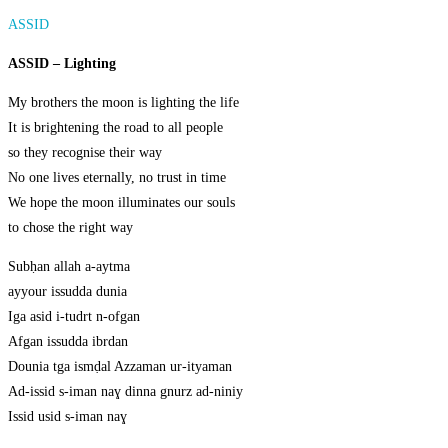
ASSID
ASSID – Lighting
My brothers the moon is lighting the life
It is brightening the road to all people
so they recognise their way
No one lives eternally, no trust in time
We hope the moon illuminates our souls
to chose the right way
Subḥan allah a-aytma
ayyour issudda dunia
Iga asid i-tudrt n-ofgan
Afgan issudda ibrdan
Dounia tga ismḍal Azzaman ur-ityaman
Ad-issid s-iman naɣ dinna gnurz ad-niniy
Issid usid s-iman naɣ